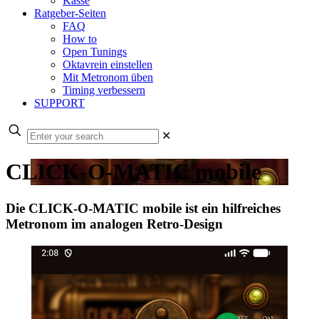
Kasse
Ratgeber-Seiten
FAQ
How to
Open Tunings
Oktavrein einstellen
Mit Metronom üben
Timing verbessern
SUPPORT
✕
CLICK-O-MATIC mobile
Die CLICK-O-MATIC mobile ist ein hilfreiches
Metronom im analogen Retro-Design